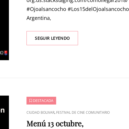
org.us.stackstaging.com/comollegar2018/
#Ojoalsancocho #Los15delOjoalsancoch
Argentina,
13
SEGUIR LEYENDO
OCTUBRE
ENCUENTRO
INTERNACIONAL
DE
CINE
COMUNITARIO
DESTACADA
ENLACES
,
CIUDAD BOLIVAR
FESTIVAL DE CINE COMUNITARIO
DE
Menú 13 octubre,
CATEGORÍAS