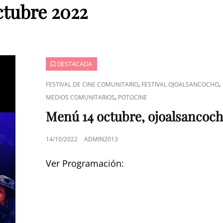
ctubre 2022
DESTACADA
ENLACES
,
,
FESTIVAL DE CINE COMUNITARIO
FESTIVAL OJOALSANCOCHO
DE
,
MEDIOS COMUNITARIOS
POTOCINE
CATEGORÍAS
Menú 14 octubre, ojoalsancoc
PUBLICADO
14/10/2022
ADMIN2013
EL
Ver Programación: