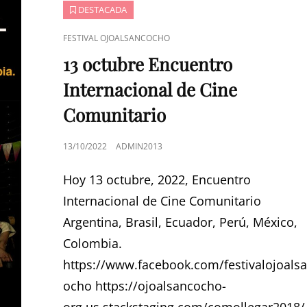
DESTACADA
ENLACES
FESTIVAL OJOALSANCOCHO
DE
13 octubre Encuentro
CATEGORÍAS
Internacional de Cine
Comunitario
PUBLICADO
13/10/2022
ADMIN2013
EL
Hoy 13 octubre, 2022, Encuentro
Internacional de Cine Comunitario
Argentina, Brasil, Ecuador, Perú, México,
Colombia.
https://www.facebook.com/festivalojoals
ocho https://ojoalsancocho-