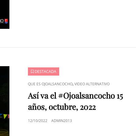
DESTACADA
ENLACES
,
QUE ES OJOALSANCOCHO
VIDEO ALTERNATIVO
DE
Así va el #Ojoalsancocho 15
CATEGORÍAS
años, octubre, 2022
PUBLICADO
12/10/2022
ADMIN2013
EL