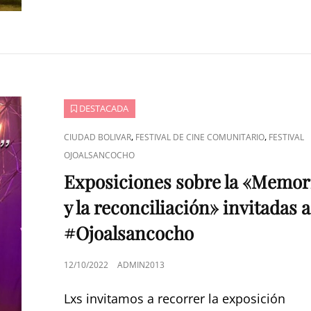
DESTACADA
ENLACES
,
,
CIUDAD BOLIVAR
FESTIVAL DE CINE COMUNITARIO
FESTIVAL
DE
OJOALSANCOCHO
CATEGORÍAS
Exposiciones sobre la «Memor
y la reconciliación» invitadas a
#Ojoalsancocho
PUBLICADO
12/10/2022
ADMIN2013
EL
Lxs invitamos a recorrer la exposición