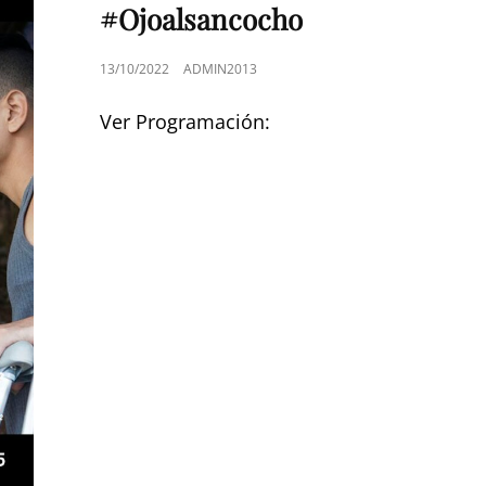
#Ojoalsancocho
PUBLICADO
13/10/2022
ADMIN2013
EL
Ver Programación: