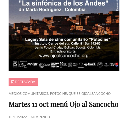
DESTACADA
ENLACES
,
,
MEDIOS COMUNITARIOS
POTOCINE
QUE ES OJOALSANCOCHO
DE
Martes 11 oct menú Ojo al Sancocho
CATEGORÍAS
PUBLICADO
10/10/2022
ADMIN2013
EL