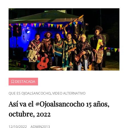
DESTACADA
ENLACES
,
QUE ES OJOALSANCOCHO
VIDEO ALTERNATIVO
DE
Así va el #Ojoalsancocho 15 años,
CATEGORÍAS
octubre, 2022
PUBLICADO
12/10/2022
ADMIN2013