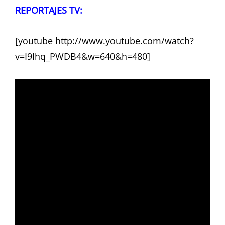
REPORTAJES TV:
[youtube http://www.youtube.com/watch?
v=I9Ihq_PWDB4&w=640&h=480]