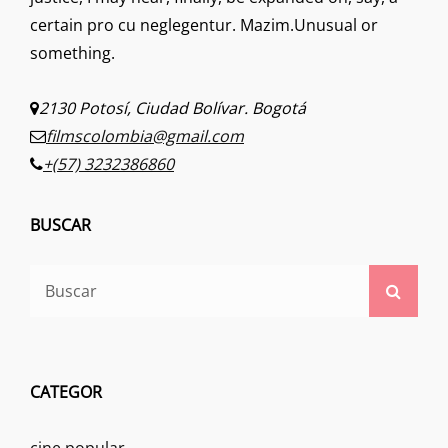
certain pro cu neglegentur.
Mazim.Unusual or
something.
2130 Potosí, Ciudad Bolívar. Bogotá
filmscolombia@gmail.com
+(57) 3232386860
BUSCAR
Buscar:
Busca
CATEGOR
cine popular