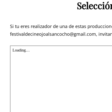
Selecció
Si tu eres realizador de una de estas produccio
festivaldecineojoalsancocho@gmail.com
, invit